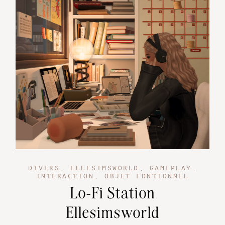
DIVERS
,
ELLESIMSWORLD
,
GAMEPLAY
,
INTERACTION
,
OBJET FONTIONNEL
Lo-Fi Station
Ellesimsworld