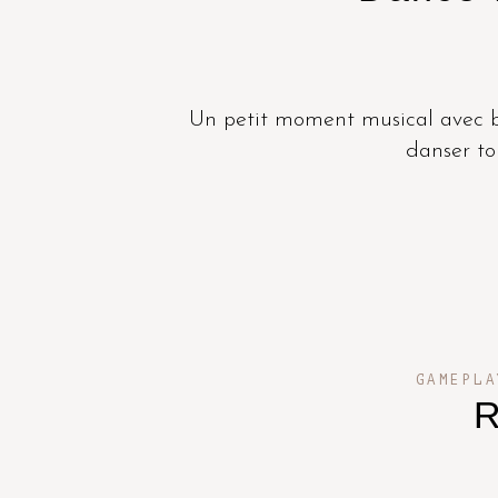
Un petit moment musical avec 
danser tou
GAMEPLA
R