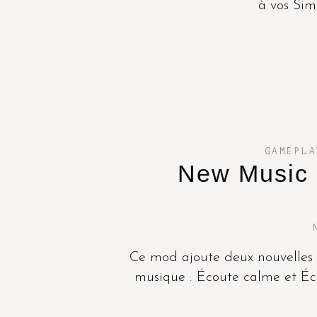
à vos Sims
GAMEPLA
New Music L
Ce mod ajoute deux nouvelles i
musique : Écoute calme et Éc