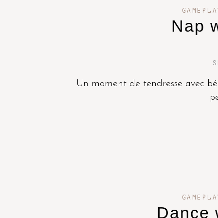
GAMEPLA
Nap w
S
Un moment de tendresse avec béb
pe
GAMEPLA
Dance 