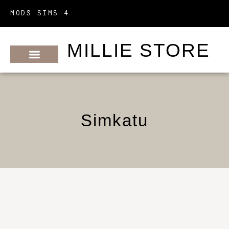
MODS SIMS 4
MILLIE STORE
METTRE À JOUR SES MODS
MODS PAR CRÉATEURS
MODS PAR CATÉGORIES
Simkatu