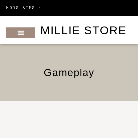
MODS SIMS 4
MILLIE STORE
METTRE À JOUR SES MODS
MODS PAR CRÉATEURS
MODS PAR CATÉGORIES
Gameplay