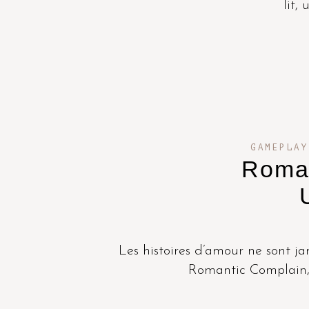
lit,
GAMEPLAY
Roman
Les histoires d’amour ne sont 
Romantic Complain, v