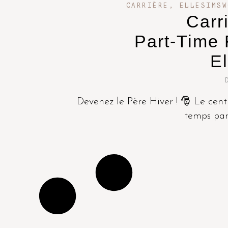
CARRIÈRE
,
ELLESIMSW
Carr
Part-Time 
E
Devenez le Père Hiver ! 🎅 Le ce
temps part