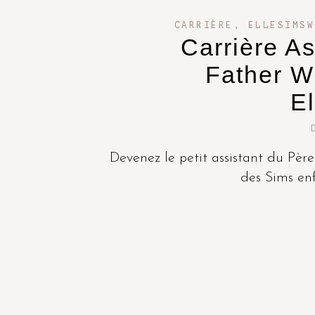
CARRIÈRE
,
ELLESIMSW
Carrière As
Father Wi
E
Devenez le petit assistant du Pèr
des Sims enf