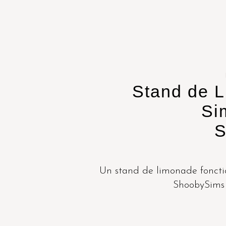
Stand de L
Si
S
Un stand de limonade fonctio
ShoobySims q