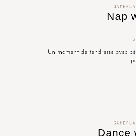
GAMEPLA
Nap w
S
Un moment de tendresse avec béb
pe
GAMEPLA
Dance 