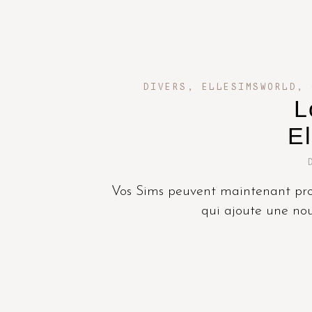
DIVERS
,
ELLESIMSWORLD
,
L
E
Vos Sims peuvent maintenant pro
qui ajoute une nouve