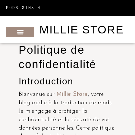
MODS SIMS 4
MILLIE STORE
METTRE À JOUR SES MODS
MODS PAR CRÉATEURS
MODS PAR CATÉGORIES
Politique de
confidentialité
Introduction
Bienvenue sur
Millie Store
, votre
blog dédié à la traduction de mods.
Je m’engage à protéger la
confidentialité et la sécurité de vos
données personnelles. Cette politique