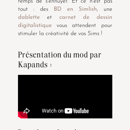
temps de s’ennuyer. Et ce n’est pas
tout : des
BD en Simlish
, une
dablette
et
carnet de dessin
digitalistique
vous attendent pour
stimuler la créativité de vos Sims !
Présentation du mod par
Kapands :