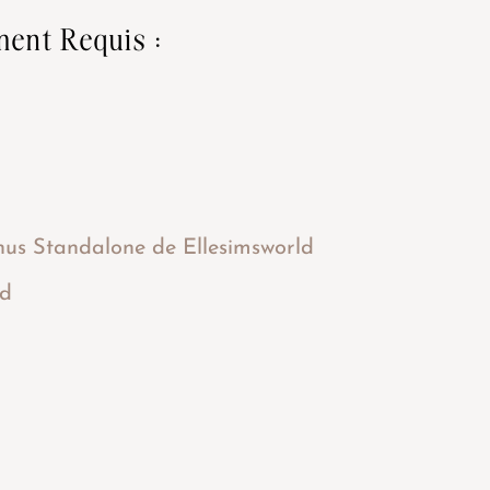
ment Requis :
nus Standalone de Ellesimsworld
od