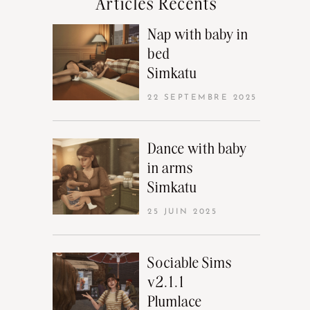
Articles Récents
Nap with baby in
bed
Simkatu
22 SEPTEMBRE 2025
Dance with baby
in arms
Simkatu
25 JUIN 2025
Sociable Sims
v2.1.1
Plumlace