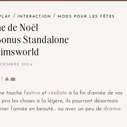
/
/
PLAY
INTERACTION
MODS POUR LES FÊTES
e de Noël
Bonus Standalone
simsworld
ÉCEMBRE 2024
! 🎄💼
une touche
festive
et
réaliste
à la fin d’année de vos
 pris les choses à la légère, ils pourront désormais
miner l’année en beauté… ou avec un peu de
drama