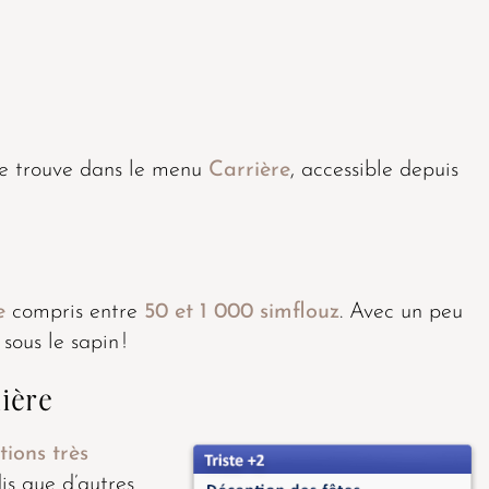
e trouve dans le menu
Carrière
, accessible depuis
e
compris entre
50 et 1 000 simflouz
. Avec un peu
sous le sapin !
nière
ions très
dis que d’autres