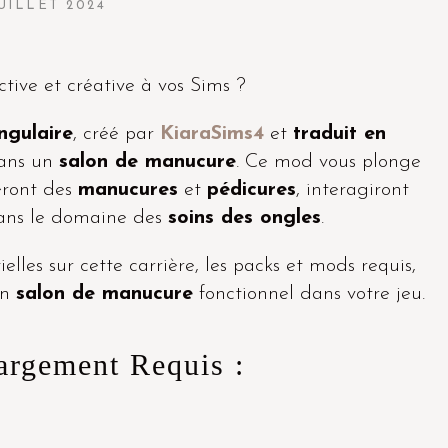
JUILLET 2024
ctive et créative à vos Sims ?
ngulaire
, créé par
KiaraSims4
et
traduit en
dans un
salon de manucure
. Ce mod vous plonge
seront des
manucures
et
pédicures
, interagiront
 dans le domaine des
soins des ongles
.
elles sur cette carrière, les packs et mods requis,
un
salon de manucure
fonctionnel dans votre jeu.
hargement Requis :