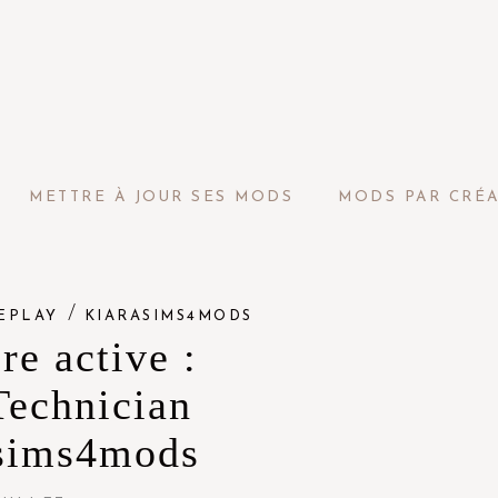
METTRE À JOUR SES MODS
MODS PAR CRÉ
/
EPLAY
KIARASIMS4MODS
re active :
Technician
sims4mods