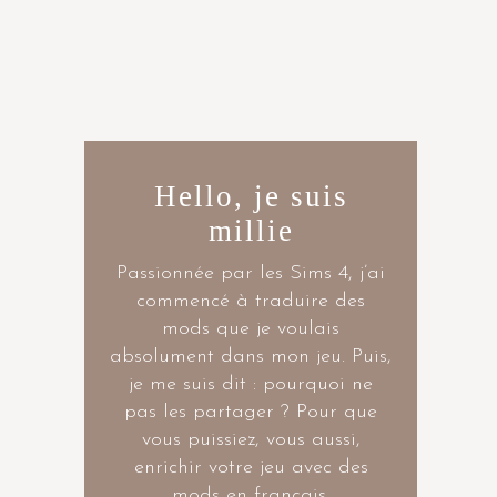
Hello, je suis
millie
Passionnée par les Sims 4, j’ai
commencé à traduire des
mods que je voulais
absolument dans mon jeu. Puis,
je me suis dit : pourquoi ne
pas les partager ? Pour que
vous puissiez, vous aussi,
enrichir votre jeu avec des
mods en français.