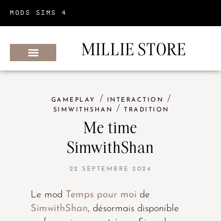
MODS SIMS 4
MILLIE STORE
METTRE À JOUR SES MODS
MODS PAR CRÉATEURS
MODS PAR CATÉGORIES
/
/
GAMEPLAY
INTERACTION
/
SIMWITHSHAN
TRADITION
Me time
SimwithShan
22 SEPTEMBRE 2024
Le mod
Temps pour moi
de
SimwithShan
, désormais disponible